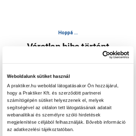
Hoppá ...
Váratlan hiba történt
Dolgozunk a hiba javításán. Egy kis türelmet kérünk.
Weboldalunk sütiket használ
A praktiker.hu weboldal látogatásakor Ön hozzájárul,
Oldal újratöltése
hogy a Praktiker Kft. és szerződött partnerei
számítógépén sütiket helyezzenek el, melyek
segítségével az oldalon tett látogatásának adatait
webanalitikai és személyre szóló hirdetések
megjelenítése céljából felhasználják. Bővebb információ
az adatkezelési tájékoztatóban.