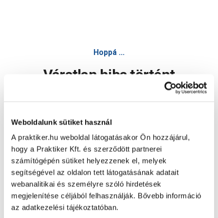
Hoppá ...
Váratlan hiba történt
Dolgozunk a hiba javításán. Egy kis türelmet kérünk.
Weboldalunk sütiket használ
A praktiker.hu weboldal látogatásakor Ön hozzájárul,
Oldal újratöltése
hogy a Praktiker Kft. és szerződött partnerei
számítógépén sütiket helyezzenek el, melyek
segítségével az oldalon tett látogatásának adatait
webanalitikai és személyre szóló hirdetések
megjelenítése céljából felhasználják. Bővebb információ
az adatkezelési tájékoztatóban.