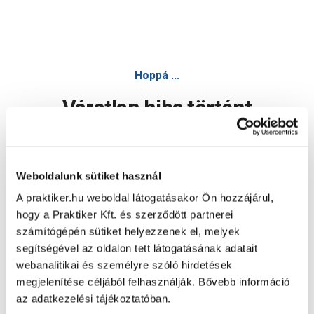
Hoppá ...
Váratlan hiba történt
Dolgozunk a hiba javításán. Egy kis türelmet kérünk.
Weboldalunk sütiket használ
A praktiker.hu weboldal látogatásakor Ön hozzájárul,
Oldal újratöltése
hogy a Praktiker Kft. és szerződött partnerei
számítógépén sütiket helyezzenek el, melyek
segítségével az oldalon tett látogatásának adatait
webanalitikai és személyre szóló hirdetések
megjelenítése céljából felhasználják. Bővebb információ
az adatkezelési tájékoztatóban.