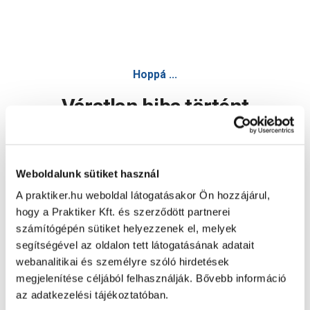
Hoppá ...
Váratlan hiba történt
Dolgozunk a hiba javításán. Egy kis türelmet kérünk.
Weboldalunk sütiket használ
A praktiker.hu weboldal látogatásakor Ön hozzájárul,
Oldal újratöltése
hogy a Praktiker Kft. és szerződött partnerei
számítógépén sütiket helyezzenek el, melyek
segítségével az oldalon tett látogatásának adatait
webanalitikai és személyre szóló hirdetések
megjelenítése céljából felhasználják. Bővebb információ
az adatkezelési tájékoztatóban.