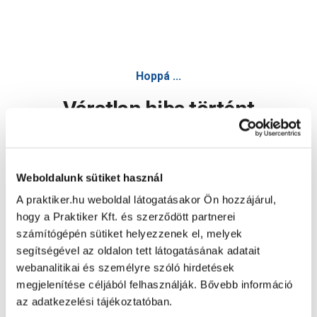
Hoppá ...
Váratlan hiba történt
Dolgozunk a hiba javításán. Egy kis türelmet kérünk.
Weboldalunk sütiket használ
A praktiker.hu weboldal látogatásakor Ön hozzájárul,
Oldal újratöltése
hogy a Praktiker Kft. és szerződött partnerei
számítógépén sütiket helyezzenek el, melyek
segítségével az oldalon tett látogatásának adatait
webanalitikai és személyre szóló hirdetések
megjelenítése céljából felhasználják. Bővebb információ
az adatkezelési tájékoztatóban.