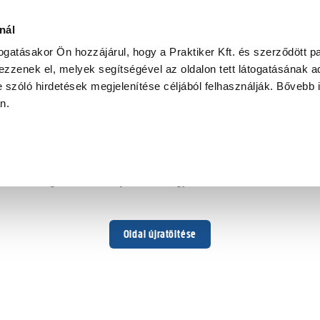
nál
togatásakor Ön hozzájárul, hogy a Praktiker Kft. és szerződött pa
zzenek el, melyek segítségével az oldalon tett látogatásának ad
 szóló hirdetések megjelenítése céljából felhasználják. Bővebb 
Hoppá ...
an.
Váratlan hiba történt
Dolgozunk a hiba javításán. Egy kis türelmet kérünk.
Oldal újratöltése