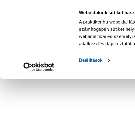
Weboldalunk sütiket hasz
A praktiker.hu weboldal lá
számítógépén sütiket helye
webanalitikai és személyre
adatkezelési tájékoztatób
Beállítások