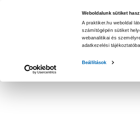
Weboldalunk sütiket hasz
A praktiker.hu weboldal lá
számítógépén sütiket helye
webanalitikai és személyre
adatkezelési tájékoztatób
Beállítások