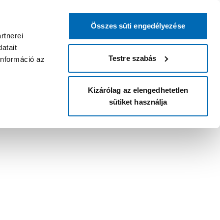
Összes süti engedélyezése
rtnerei
atait
Testre szabás
információ az
Kizárólag az elengedhetetlen
sütiket használja