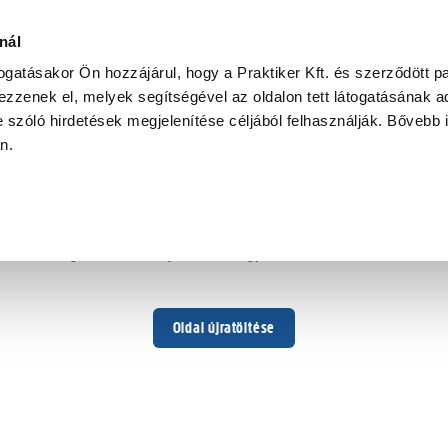
nál
togatásakor Ön hozzájárul, hogy a Praktiker Kft. és szerződött pa
zzenek el, melyek segítségével az oldalon tett látogatásának ad
 szóló hirdetések megjelenítése céljából felhasználják. Bővebb 
Hoppá ...
an.
Váratlan hiba történt
Dolgozunk a hiba javításán. Egy kis türelmet kérünk.
Oldal újratöltése