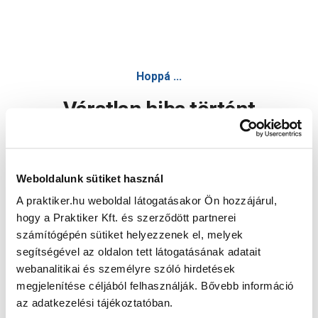
Hoppá ...
Váratlan hiba történt
Dolgozunk a hiba javításán. Egy kis türelmet kérünk.
Weboldalunk sütiket használ
A praktiker.hu weboldal látogatásakor Ön hozzájárul,
Oldal újratöltése
hogy a Praktiker Kft. és szerződött partnerei
számítógépén sütiket helyezzenek el, melyek
segítségével az oldalon tett látogatásának adatait
webanalitikai és személyre szóló hirdetések
megjelenítése céljából felhasználják. Bővebb információ
az adatkezelési tájékoztatóban.