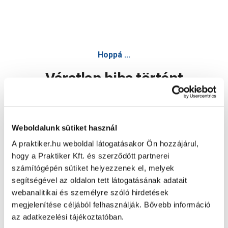
Hoppá ...
Váratlan hiba történt
Dolgozunk a hiba javításán. Egy kis türelmet kérünk.
Weboldalunk sütiket használ
A praktiker.hu weboldal látogatásakor Ön hozzájárul,
Oldal újratöltése
hogy a Praktiker Kft. és szerződött partnerei
számítógépén sütiket helyezzenek el, melyek
segítségével az oldalon tett látogatásának adatait
webanalitikai és személyre szóló hirdetések
megjelenítése céljából felhasználják. Bővebb információ
az adatkezelési tájékoztatóban.