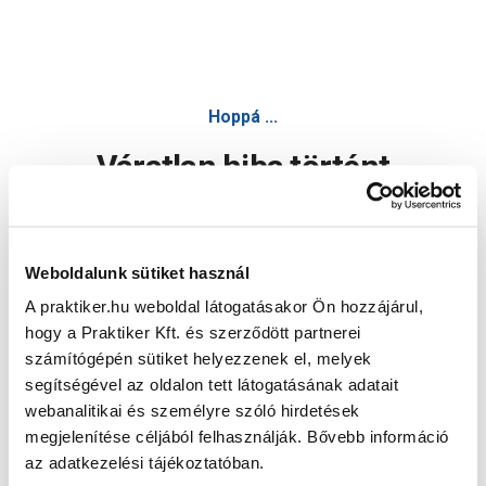
Hoppá ...
Váratlan hiba történt
Dolgozunk a hiba javításán. Egy kis türelmet kérünk.
Weboldalunk sütiket használ
A praktiker.hu weboldal látogatásakor Ön hozzájárul,
Oldal újratöltése
hogy a Praktiker Kft. és szerződött partnerei
számítógépén sütiket helyezzenek el, melyek
segítségével az oldalon tett látogatásának adatait
webanalitikai és személyre szóló hirdetések
megjelenítése céljából felhasználják. Bővebb információ
az adatkezelési tájékoztatóban.