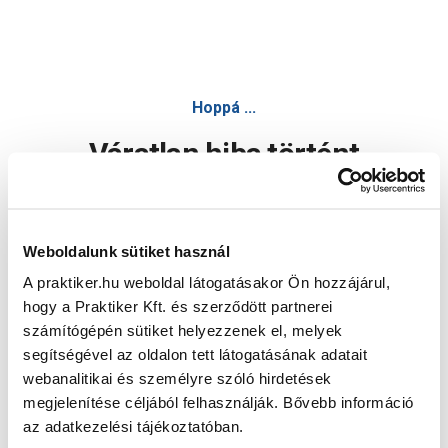
Hoppá ...
Váratlan hiba történt
Dolgozunk a hiba javításán. Egy kis türelmet kérünk.
Weboldalunk sütiket használ
A praktiker.hu weboldal látogatásakor Ön hozzájárul,
Oldal újratöltése
hogy a Praktiker Kft. és szerződött partnerei
számítógépén sütiket helyezzenek el, melyek
segítségével az oldalon tett látogatásának adatait
webanalitikai és személyre szóló hirdetések
megjelenítése céljából felhasználják. Bővebb információ
az adatkezelési tájékoztatóban.