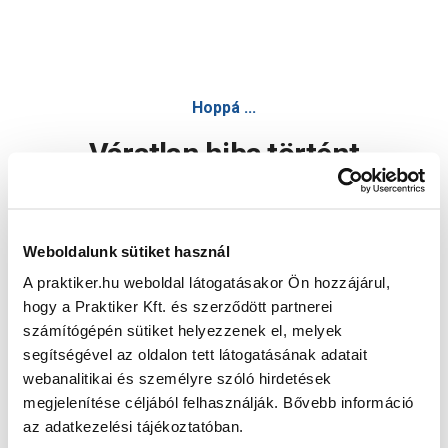
Hoppá ...
Váratlan hiba történt
Dolgozunk a hiba javításán. Egy kis türelmet kérünk.
Weboldalunk sütiket használ
A praktiker.hu weboldal látogatásakor Ön hozzájárul,
Oldal újratöltése
hogy a Praktiker Kft. és szerződött partnerei
számítógépén sütiket helyezzenek el, melyek
segítségével az oldalon tett látogatásának adatait
webanalitikai és személyre szóló hirdetések
megjelenítése céljából felhasználják. Bővebb információ
az adatkezelési tájékoztatóban.