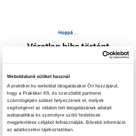
Hoppá ...
Váratlan hiba történt
Dolgozunk a hiba javításán. Egy kis türelmet kérünk.
Weboldalunk sütiket használ
A praktiker.hu weboldal látogatásakor Ön hozzájárul,
Oldal újratöltése
hogy a Praktiker Kft. és szerződött partnerei
számítógépén sütiket helyezzenek el, melyek
segítségével az oldalon tett látogatásának adatait
webanalitikai és személyre szóló hirdetések
megjelenítése céljából felhasználják. Bővebb információ
az adatkezelési tájékoztatóban.