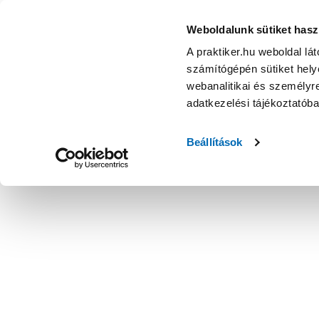
Weboldalunk sütiket hasz
A praktiker.hu weboldal lá
számítógépén sütiket helye
webanalitikai és személyre
adatkezelési tájékoztatób
Beállítások