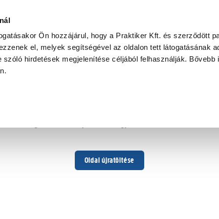
nál
togatásakor Ön hozzájárul, hogy a Praktiker Kft. és szerződött pa
zzenek el, melyek segítségével az oldalon tett látogatásának ad
 szóló hirdetések megjelenítése céljából felhasználják. Bővebb 
Hoppá ...
an.
Váratlan hiba történt
Dolgozunk a hiba javításán. Egy kis türelmet kérünk.
Oldal újratöltése