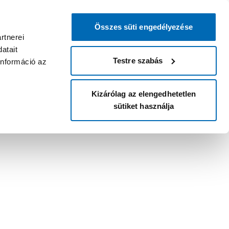
Összes süti engedélyezése
rtnerei
atait
Testre szabás
információ az
Kizárólag az elengedhetetlen
sütiket használja