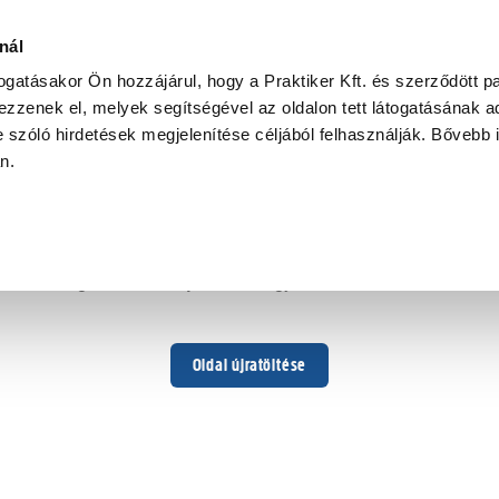
nál
togatásakor Ön hozzájárul, hogy a Praktiker Kft. és szerződött pa
zzenek el, melyek segítségével az oldalon tett látogatásának ad
 szóló hirdetések megjelenítése céljából felhasználják. Bővebb 
Hoppá ...
an.
Váratlan hiba történt
Dolgozunk a hiba javításán. Egy kis türelmet kérünk.
Oldal újratöltése