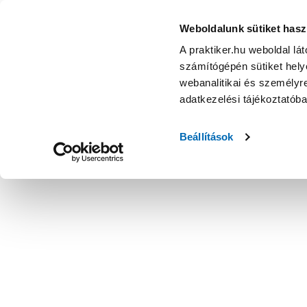
Weboldalunk sütiket hasz
A praktiker.hu weboldal lá
számítógépén sütiket helye
webanalitikai és személyre
adatkezelési tájékoztatób
Beállítások