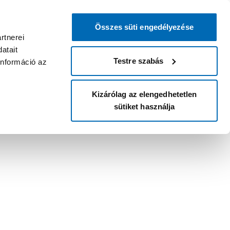
Összes süti engedélyezése
rtnerei
atait
Testre szabás
információ az
Kizárólag az elengedhetetlen
sütiket használja