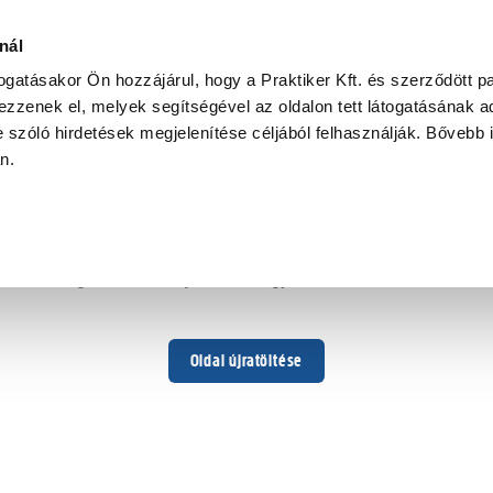
nál
togatásakor Ön hozzájárul, hogy a Praktiker Kft. és szerződött pa
zzenek el, melyek segítségével az oldalon tett látogatásának ad
 szóló hirdetések megjelenítése céljából felhasználják. Bővebb 
Hoppá ...
an.
Váratlan hiba történt
Dolgozunk a hiba javításán. Egy kis türelmet kérünk.
Oldal újratöltése