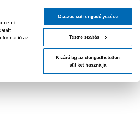
Összes süti engedélyezése
rtnerei
atait
Testre szabás
információ az
Kizárólag az elengedhetetlen
sütiket használja