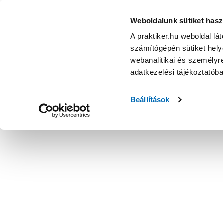
Weboldalunk sütiket hasz
A praktiker.hu weboldal lá
számítógépén sütiket helye
webanalitikai és személyre
adatkezelési tájékoztatób
Beállítások