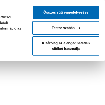
Összes süti engedélyezése
rtnerei
atait
Testre szabás
információ az
Kizárólag az elengedhetetlen
sütiket használja