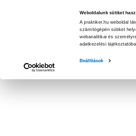
Weboldalunk sütiket hasz
A praktiker.hu weboldal lá
számítógépén sütiket helye
webanalitikai és személyre
adatkezelési tájékoztatób
Beállítások