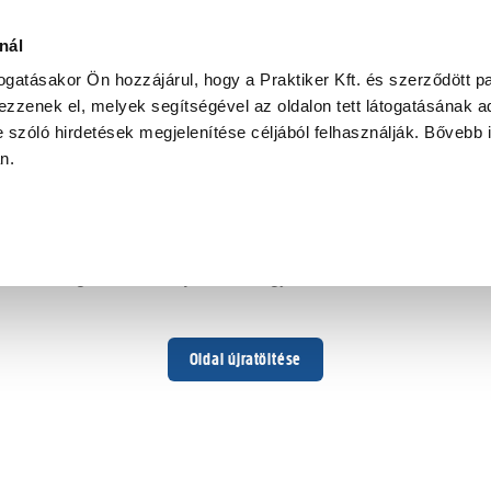
nál
togatásakor Ön hozzájárul, hogy a Praktiker Kft. és szerződött pa
zzenek el, melyek segítségével az oldalon tett látogatásának ad
 szóló hirdetések megjelenítése céljából felhasználják. Bővebb 
Hoppá ...
an.
Váratlan hiba történt
Dolgozunk a hiba javításán. Egy kis türelmet kérünk.
Oldal újratöltése