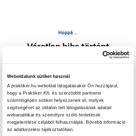
Hoppá ...
Váratlan hiba történt
Dolgozunk a hiba javításán. Egy kis türelmet kérünk.
Weboldalunk sütiket használ
A praktiker.hu weboldal látogatásakor Ön hozzájárul,
Oldal újratöltése
hogy a Praktiker Kft. és szerződött partnerei
számítógépén sütiket helyezzenek el, melyek
segítségével az oldalon tett látogatásának adatait
webanalitikai és személyre szóló hirdetések
megjelenítése céljából felhasználják. Bővebb információ
az adatkezelési tájékoztatóban.