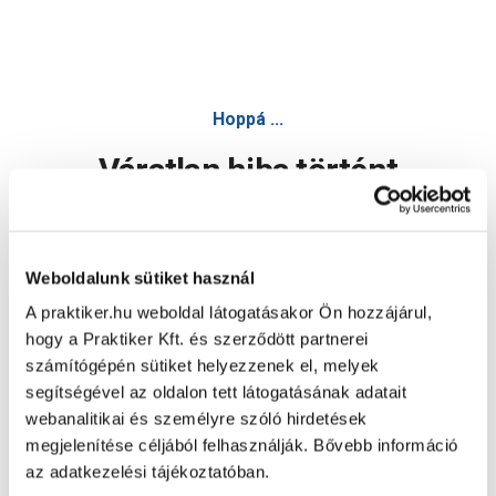
Hoppá ...
Váratlan hiba történt
Dolgozunk a hiba javításán. Egy kis türelmet kérünk.
Weboldalunk sütiket használ
A praktiker.hu weboldal látogatásakor Ön hozzájárul,
Oldal újratöltése
hogy a Praktiker Kft. és szerződött partnerei
számítógépén sütiket helyezzenek el, melyek
segítségével az oldalon tett látogatásának adatait
webanalitikai és személyre szóló hirdetések
megjelenítése céljából felhasználják. Bővebb információ
az adatkezelési tájékoztatóban.