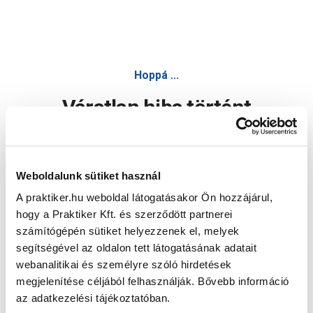
Hoppá ...
Váratlan hiba történt
Dolgozunk a hiba javításán. Egy kis türelmet kérünk.
Weboldalunk sütiket használ
A praktiker.hu weboldal látogatásakor Ön hozzájárul,
Oldal újratöltése
hogy a Praktiker Kft. és szerződött partnerei
számítógépén sütiket helyezzenek el, melyek
segítségével az oldalon tett látogatásának adatait
webanalitikai és személyre szóló hirdetések
megjelenítése céljából felhasználják. Bővebb információ
az adatkezelési tájékoztatóban.