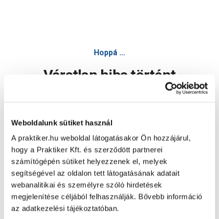
Hoppá ...
Váratlan hiba történt
Dolgozunk a hiba javításán. Egy kis türelmet kérünk.
Weboldalunk sütiket használ
A praktiker.hu weboldal látogatásakor Ön hozzájárul,
Oldal újratöltése
hogy a Praktiker Kft. és szerződött partnerei
számítógépén sütiket helyezzenek el, melyek
segítségével az oldalon tett látogatásának adatait
webanalitikai és személyre szóló hirdetések
megjelenítése céljából felhasználják. Bővebb információ
az adatkezelési tájékoztatóban.