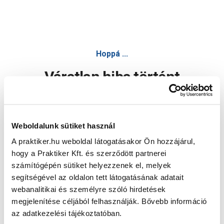
Hoppá ...
Váratlan hiba történt
Dolgozunk a hiba javításán. Egy kis türelmet kérünk.
Weboldalunk sütiket használ
A praktiker.hu weboldal látogatásakor Ön hozzájárul,
Oldal újratöltése
hogy a Praktiker Kft. és szerződött partnerei
számítógépén sütiket helyezzenek el, melyek
segítségével az oldalon tett látogatásának adatait
webanalitikai és személyre szóló hirdetések
megjelenítése céljából felhasználják. Bővebb információ
az adatkezelési tájékoztatóban.