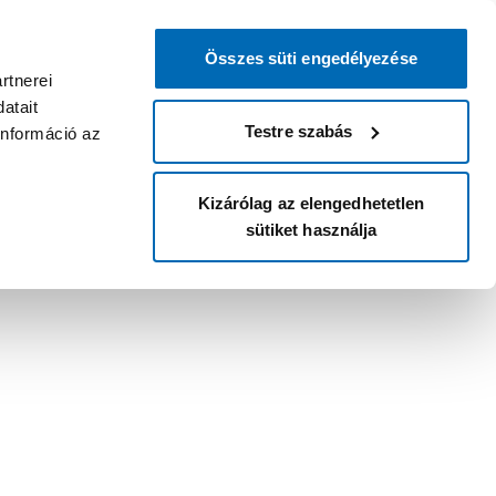
Összes süti engedélyezése
rtnerei
atait
Testre szabás
információ az
Kizárólag az elengedhetetlen
sütiket használja