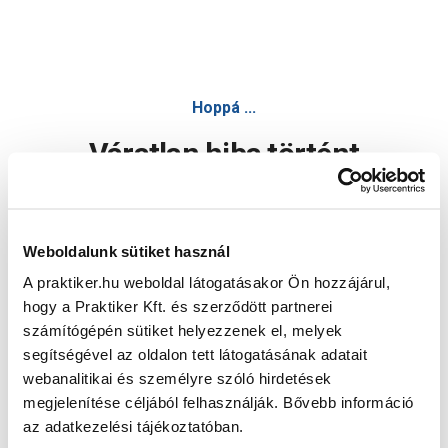
Hoppá ...
Váratlan hiba történt
Dolgozunk a hiba javításán. Egy kis türelmet kérünk.
Weboldalunk sütiket használ
A praktiker.hu weboldal látogatásakor Ön hozzájárul,
Oldal újratöltése
hogy a Praktiker Kft. és szerződött partnerei
számítógépén sütiket helyezzenek el, melyek
segítségével az oldalon tett látogatásának adatait
webanalitikai és személyre szóló hirdetések
megjelenítése céljából felhasználják. Bővebb információ
az adatkezelési tájékoztatóban.