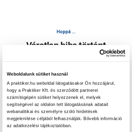
Hoppá ...
Váratlan hiba történt
Dolgozunk a hiba javításán. Egy kis türelmet kérünk.
Weboldalunk sütiket használ
A praktiker.hu weboldal látogatásakor Ön hozzájárul,
Oldal újratöltése
hogy a Praktiker Kft. és szerződött partnerei
számítógépén sütiket helyezzenek el, melyek
segítségével az oldalon tett látogatásának adatait
webanalitikai és személyre szóló hirdetések
megjelenítése céljából felhasználják. Bővebb információ
az adatkezelési tájékoztatóban.