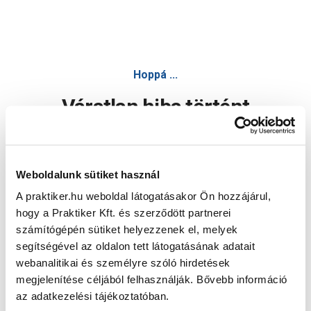
Hoppá ...
Váratlan hiba történt
Dolgozunk a hiba javításán. Egy kis türelmet kérünk.
Weboldalunk sütiket használ
A praktiker.hu weboldal látogatásakor Ön hozzájárul,
Oldal újratöltése
hogy a Praktiker Kft. és szerződött partnerei
számítógépén sütiket helyezzenek el, melyek
segítségével az oldalon tett látogatásának adatait
webanalitikai és személyre szóló hirdetések
megjelenítése céljából felhasználják. Bővebb információ
az adatkezelési tájékoztatóban.