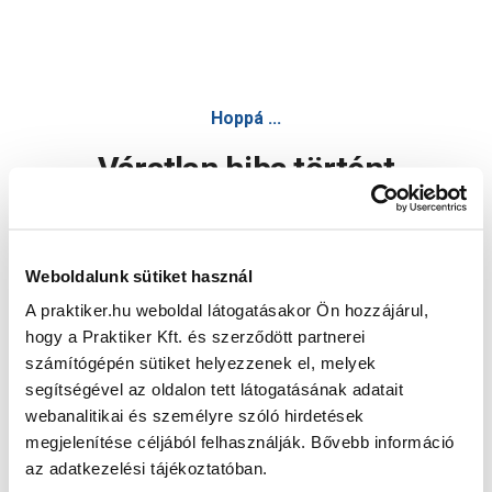
Hoppá ...
Váratlan hiba történt
Dolgozunk a hiba javításán. Egy kis türelmet kérünk.
Weboldalunk sütiket használ
A praktiker.hu weboldal látogatásakor Ön hozzájárul,
Oldal újratöltése
hogy a Praktiker Kft. és szerződött partnerei
számítógépén sütiket helyezzenek el, melyek
segítségével az oldalon tett látogatásának adatait
webanalitikai és személyre szóló hirdetések
megjelenítése céljából felhasználják. Bővebb információ
az adatkezelési tájékoztatóban.