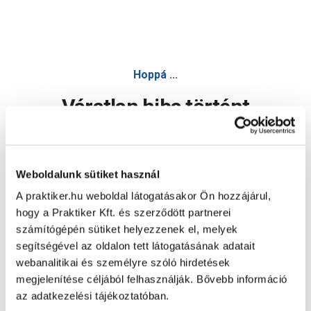
Hoppá ...
Váratlan hiba történt
Dolgozunk a hiba javításán. Egy kis türelmet kérünk.
Weboldalunk sütiket használ
A praktiker.hu weboldal látogatásakor Ön hozzájárul,
Oldal újratöltése
hogy a Praktiker Kft. és szerződött partnerei
számítógépén sütiket helyezzenek el, melyek
segítségével az oldalon tett látogatásának adatait
webanalitikai és személyre szóló hirdetések
megjelenítése céljából felhasználják. Bővebb információ
az adatkezelési tájékoztatóban.