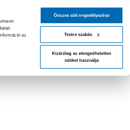
Összes süti engedélyezése
rtnerei
atait
Testre szabás
információ az
Kizárólag az elengedhetetlen
sütiket használja