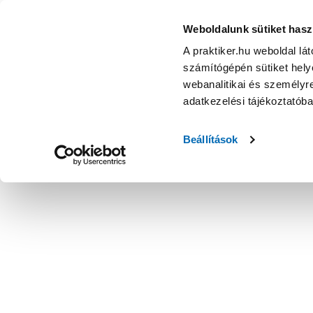
Weboldalunk sütiket hasz
A praktiker.hu weboldal lá
számítógépén sütiket helye
webanalitikai és személyre
adatkezelési tájékoztatób
Beállítások