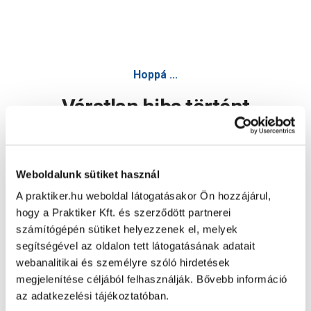
Hoppá ...
Váratlan hiba történt
Dolgozunk a hiba javításán. Egy kis türelmet kérünk.
Weboldalunk sütiket használ
A praktiker.hu weboldal látogatásakor Ön hozzájárul,
Oldal újratöltése
hogy a Praktiker Kft. és szerződött partnerei
számítógépén sütiket helyezzenek el, melyek
segítségével az oldalon tett látogatásának adatait
webanalitikai és személyre szóló hirdetések
megjelenítése céljából felhasználják. Bővebb információ
az adatkezelési tájékoztatóban.