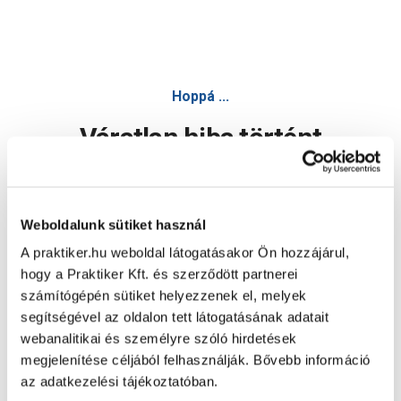
Hoppá ...
Váratlan hiba történt
Dolgozunk a hiba javításán. Egy kis türelmet kérünk.
Weboldalunk sütiket használ
A praktiker.hu weboldal látogatásakor Ön hozzájárul,
Oldal újratöltése
hogy a Praktiker Kft. és szerződött partnerei
számítógépén sütiket helyezzenek el, melyek
segítségével az oldalon tett látogatásának adatait
webanalitikai és személyre szóló hirdetések
megjelenítése céljából felhasználják. Bővebb információ
az adatkezelési tájékoztatóban.