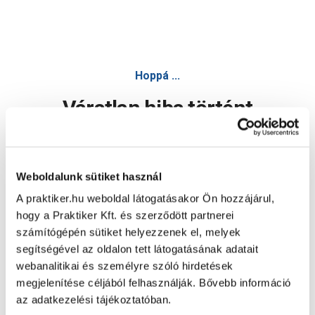
Hoppá ...
Váratlan hiba történt
Dolgozunk a hiba javításán. Egy kis türelmet kérünk.
Weboldalunk sütiket használ
A praktiker.hu weboldal látogatásakor Ön hozzájárul,
Oldal újratöltése
hogy a Praktiker Kft. és szerződött partnerei
számítógépén sütiket helyezzenek el, melyek
segítségével az oldalon tett látogatásának adatait
webanalitikai és személyre szóló hirdetések
megjelenítése céljából felhasználják. Bővebb információ
az adatkezelési tájékoztatóban.