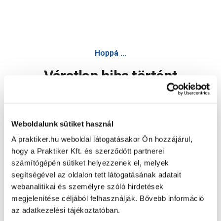
Hoppá ...
Váratlan hiba történt
Dolgozunk a hiba javításán. Egy kis türelmet kérünk.
Weboldalunk sütiket használ
A praktiker.hu weboldal látogatásakor Ön hozzájárul,
Oldal újratöltése
hogy a Praktiker Kft. és szerződött partnerei
számítógépén sütiket helyezzenek el, melyek
segítségével az oldalon tett látogatásának adatait
webanalitikai és személyre szóló hirdetések
megjelenítése céljából felhasználják. Bővebb információ
az adatkezelési tájékoztatóban.