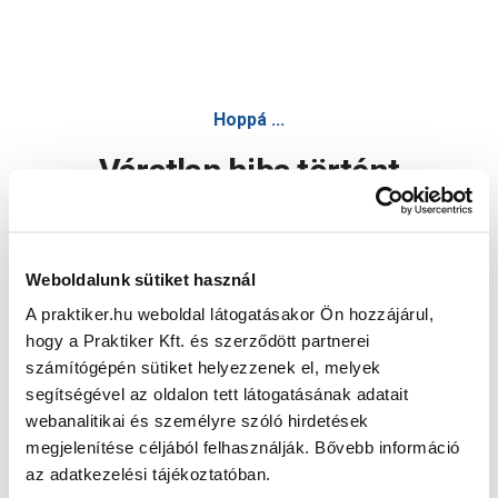
Hoppá ...
Váratlan hiba történt
Dolgozunk a hiba javításán. Egy kis türelmet kérünk.
Weboldalunk sütiket használ
A praktiker.hu weboldal látogatásakor Ön hozzájárul,
Oldal újratöltése
hogy a Praktiker Kft. és szerződött partnerei
számítógépén sütiket helyezzenek el, melyek
segítségével az oldalon tett látogatásának adatait
webanalitikai és személyre szóló hirdetések
megjelenítése céljából felhasználják. Bővebb információ
az adatkezelési tájékoztatóban.