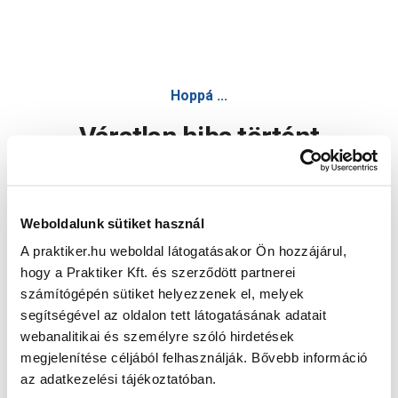
Hoppá ...
Váratlan hiba történt
Dolgozunk a hiba javításán. Egy kis türelmet kérünk.
Weboldalunk sütiket használ
A praktiker.hu weboldal látogatásakor Ön hozzájárul,
Oldal újratöltése
hogy a Praktiker Kft. és szerződött partnerei
számítógépén sütiket helyezzenek el, melyek
segítségével az oldalon tett látogatásának adatait
webanalitikai és személyre szóló hirdetések
megjelenítése céljából felhasználják. Bővebb információ
az adatkezelési tájékoztatóban.