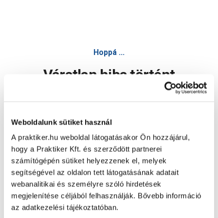
Hoppá ...
Váratlan hiba történt
Dolgozunk a hiba javításán. Egy kis türelmet kérünk.
Weboldalunk sütiket használ
A praktiker.hu weboldal látogatásakor Ön hozzájárul,
Oldal újratöltése
hogy a Praktiker Kft. és szerződött partnerei
számítógépén sütiket helyezzenek el, melyek
segítségével az oldalon tett látogatásának adatait
webanalitikai és személyre szóló hirdetések
megjelenítése céljából felhasználják. Bővebb információ
az adatkezelési tájékoztatóban.