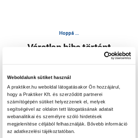
Kaspó cement 29x29x26cm gyémánt hatású matt fekete
Hoppá ...
Váratlan hiba történt
Dolgozunk a hiba javításán. Egy kis türelmet kérünk.
Weboldalunk sütiket használ
A praktiker.hu weboldal látogatásakor Ön hozzájárul,
Oldal újratöltése
hogy a Praktiker Kft. és szerződött partnerei
számítógépén sütiket helyezzenek el, melyek
segítségével az oldalon tett látogatásának adatait
webanalitikai és személyre szóló hirdetések
megjelenítése céljából felhasználják. Bővebb információ
az adatkezelési tájékoztatóban.