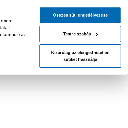
Összes süti engedélyezése
rtnerei
atait
Testre szabás
információ az
Kizárólag az elengedhetetlen
sütiket használja