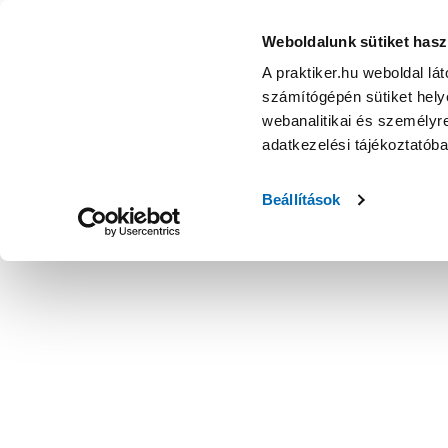
Wasserburg estrella zuhanyfülkeajtó 90x185cm, 5mm edzet
Weboldalunk sütiket hasz
A praktiker.hu weboldal lá
számítógépén sütiket helye
webanalitikai és személyre
adatkezelési tájékoztatób
Beállítások