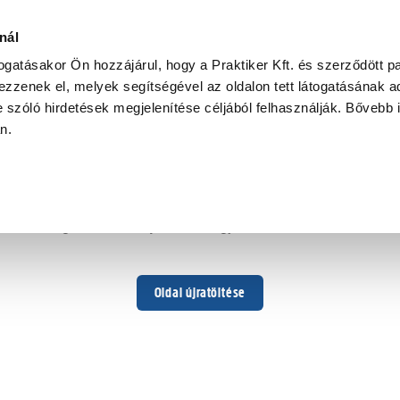
t üveg,
nál
togatásakor Ön hozzájárul, hogy a Praktiker Kft. és szerződött pa
zzenek el, melyek segítségével az oldalon tett látogatásának ad
 szóló hirdetések megjelenítése céljából felhasználják. Bővebb 
Hoppá ...
an.
Váratlan hiba történt
Dolgozunk a hiba javításán. Egy kis türelmet kérünk.
Oldal újratöltése