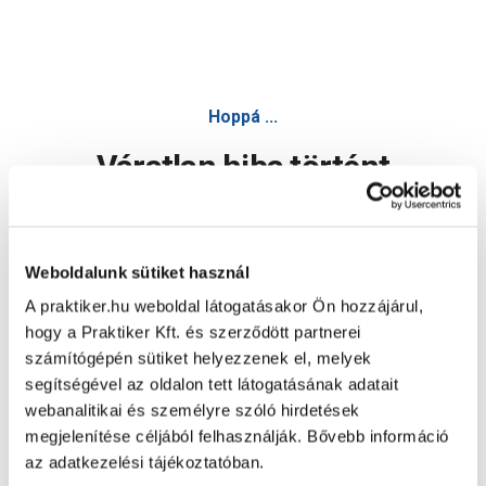
Sanotechnik twist hidromasszázs zuhanykabin 90x90210cm
Hoppá ...
Váratlan hiba történt
Dolgozunk a hiba javításán. Egy kis türelmet kérünk.
Weboldalunk sütiket használ
A praktiker.hu weboldal látogatásakor Ön hozzájárul,
Oldal újratöltése
hogy a Praktiker Kft. és szerződött partnerei
számítógépén sütiket helyezzenek el, melyek
segítségével az oldalon tett látogatásának adatait
webanalitikai és személyre szóló hirdetések
megjelenítése céljából felhasználják. Bővebb információ
az adatkezelési tájékoztatóban.