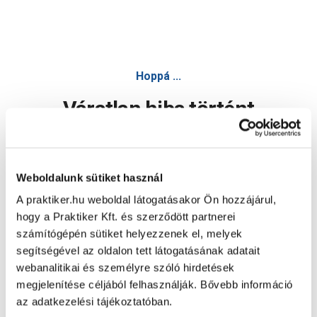
Sanimix hidromasszázs zuhanykabin 170x85x220cm, 6 fúvó
Hoppá ...
Váratlan hiba történt
Dolgozunk a hiba javításán. Egy kis türelmet kérünk.
Weboldalunk sütiket használ
A praktiker.hu weboldal látogatásakor Ön hozzájárul,
Oldal újratöltése
hogy a Praktiker Kft. és szerződött partnerei
számítógépén sütiket helyezzenek el, melyek
segítségével az oldalon tett látogatásának adatait
webanalitikai és személyre szóló hirdetések
megjelenítése céljából felhasználják. Bővebb információ
az adatkezelési tájékoztatóban.