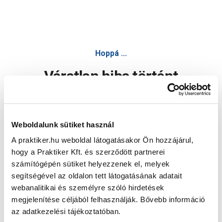
Hoppá ...
Váratlan hiba történt
Dolgozunk a hiba javításán. Egy kis türelmet kérünk.
Weboldalunk sütiket használ
A praktiker.hu weboldal látogatásakor Ön hozzájárul,
Oldal újratöltése
hogy a Praktiker Kft. és szerződött partnerei
számítógépén sütiket helyezzenek el, melyek
segítségével az oldalon tett látogatásának adatait
webanalitikai és személyre szóló hirdetések
megjelenítése céljából felhasználják. Bővebb információ
az adatkezelési tájékoztatóban.