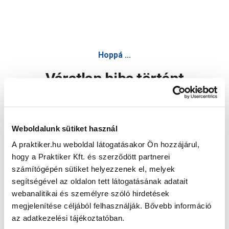
Hoppá ...
Váratlan hiba történt
Dolgozunk a hiba javításán. Egy kis türelmet kérünk.
Weboldalunk sütiket használ
A praktiker.hu weboldal látogatásakor Ön hozzájárul,
Oldal újratöltése
hogy a Praktiker Kft. és szerződött partnerei
számítógépén sütiket helyezzenek el, melyek
segítségével az oldalon tett látogatásának adatait
webanalitikai és személyre szóló hirdetések
megjelenítése céljából felhasználják. Bővebb információ
az adatkezelési tájékoztatóban.