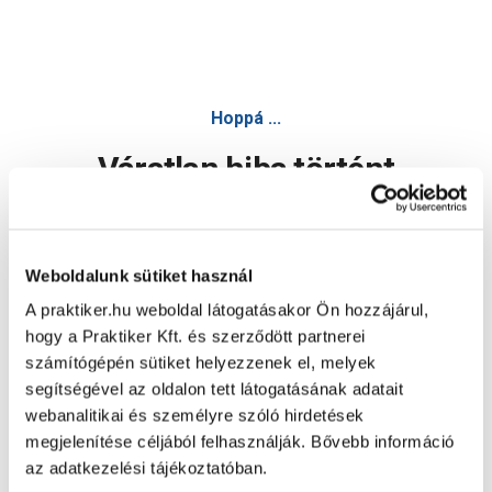
Hoppá ...
Váratlan hiba történt
Dolgozunk a hiba javításán. Egy kis türelmet kérünk.
Weboldalunk sütiket használ
A praktiker.hu weboldal látogatásakor Ön hozzájárul,
Oldal újratöltése
hogy a Praktiker Kft. és szerződött partnerei
számítógépén sütiket helyezzenek el, melyek
segítségével az oldalon tett látogatásának adatait
webanalitikai és személyre szóló hirdetések
megjelenítése céljából felhasználják. Bővebb információ
az adatkezelési tájékoztatóban.