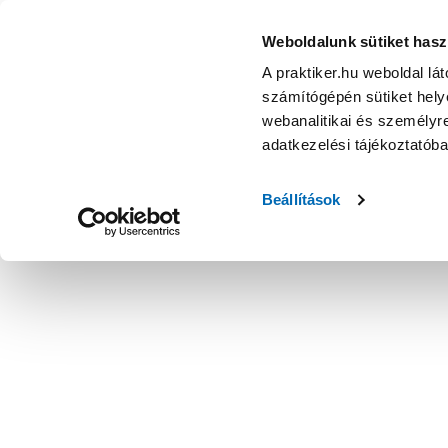
Weboldalunk sütiket hasz
A praktiker.hu weboldal lá
számítógépén sütiket helye
webanalitikai és személyre
adatkezelési tájékoztatób
Beállítások