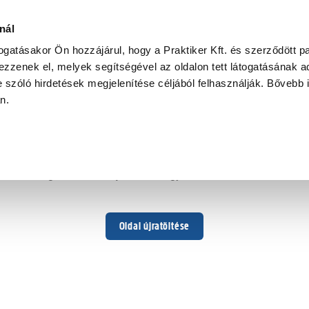
nál
togatásakor Ön hozzájárul, hogy a Praktiker Kft. és szerződött pa
zzenek el, melyek segítségével az oldalon tett látogatásának ad
 szóló hirdetések megjelenítése céljából felhasználják. Bővebb 
Hoppá ...
an.
Váratlan hiba történt
Dolgozunk a hiba javításán. Egy kis türelmet kérünk.
Oldal újratöltése