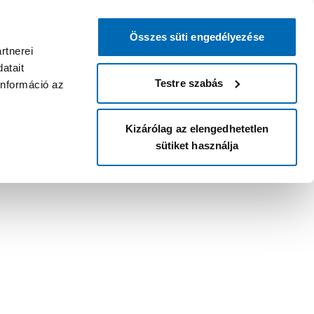
Összes süti engedélyezése
rtnerei
atait
Testre szabás
információ az
Kizárólag az elengedhetetlen
sütiket használja