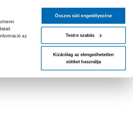
Összes süti engedélyezése
rtnerei
atait
Testre szabás
információ az
Kizárólag az elengedhetetlen
sütiket használja