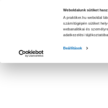
Weboldalunk sütiket hasz
A praktiker.hu weboldal lá
számítógépén sütiket helye
webanalitikai és személyre
adatkezelési tájékoztatób
Beállítások