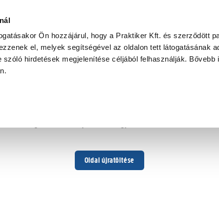
nál
togatásakor Ön hozzájárul, hogy a Praktiker Kft. és szerződött pa
zzenek el, melyek segítségével az oldalon tett látogatásának ad
 szóló hirdetések megjelenítése céljából felhasználják. Bővebb 
Hoppá ...
an.
Váratlan hiba történt
Dolgozunk a hiba javításán. Egy kis türelmet kérünk.
Oldal újratöltése