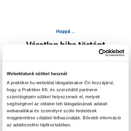
Hoppá ...
Váratlan hiba történt
Dolgozunk a hiba javításán. Egy kis türelmet kérünk.
Weboldalunk sütiket használ
A praktiker.hu weboldal látogatásakor Ön hozzájárul,
Oldal újratöltése
hogy a Praktiker Kft. és szerződött partnerei
számítógépén sütiket helyezzenek el, melyek
segítségével az oldalon tett látogatásának adatait
webanalitikai és személyre szóló hirdetések
megjelenítése céljából felhasználják. Bővebb információ
az adatkezelési tájékoztatóban.