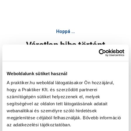
Hoppá ...
Váratlan hiba történt
Dolgozunk a hiba javításán. Egy kis türelmet kérünk.
Weboldalunk sütiket használ
A praktiker.hu weboldal látogatásakor Ön hozzájárul,
Oldal újratöltése
hogy a Praktiker Kft. és szerződött partnerei
számítógépén sütiket helyezzenek el, melyek
segítségével az oldalon tett látogatásának adatait
webanalitikai és személyre szóló hirdetések
megjelenítése céljából felhasználják. Bővebb információ
az adatkezelési tájékoztatóban.