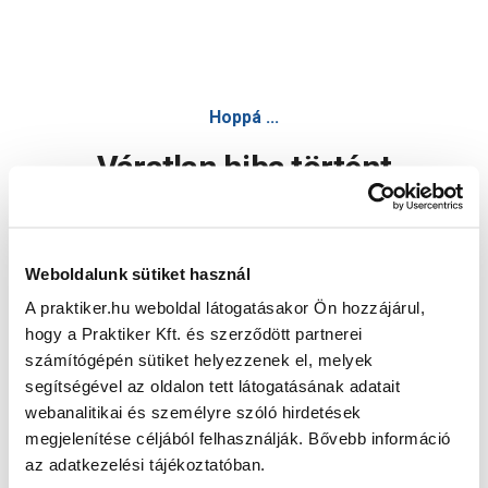
Hoppá ...
Váratlan hiba történt
Dolgozunk a hiba javításán. Egy kis türelmet kérünk.
Weboldalunk sütiket használ
A praktiker.hu weboldal látogatásakor Ön hozzájárul,
Oldal újratöltése
hogy a Praktiker Kft. és szerződött partnerei
számítógépén sütiket helyezzenek el, melyek
segítségével az oldalon tett látogatásának adatait
webanalitikai és személyre szóló hirdetések
megjelenítése céljából felhasználják. Bővebb információ
az adatkezelési tájékoztatóban.