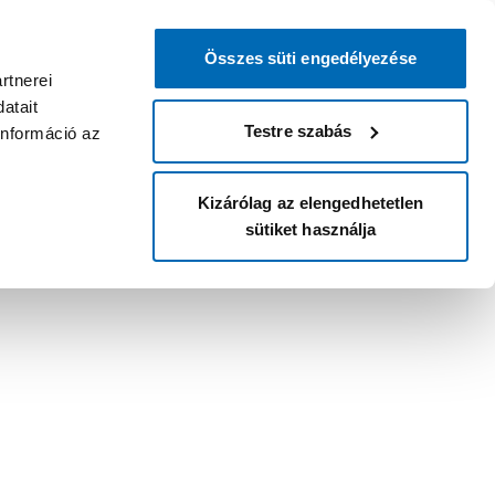
Összes süti engedélyezése
rtnerei
atait
Testre szabás
információ az
Kizárólag az elengedhetetlen
sütiket használja