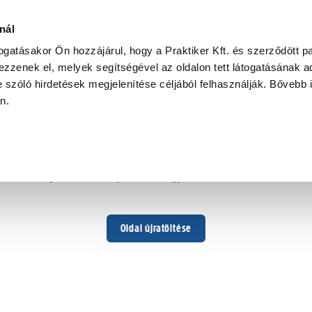
nál
togatásakor Ön hozzájárul, hogy a Praktiker Kft. és szerződött pa
zzenek el, melyek segítségével az oldalon tett látogatásának ad
 szóló hirdetések megjelenítése céljából felhasználják. Bővebb 
Hoppá ...
an.
Váratlan hiba történt
Dolgozunk a hiba javításán. Egy kis türelmet kérünk.
Oldal újratöltése