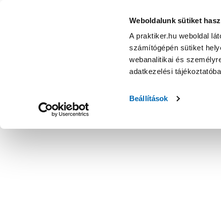
Weboldalunk sütiket hasz
A praktiker.hu weboldal lá
számítógépén sütiket helye
webanalitikai és személyre
adatkezelési tájékoztatób
Beállítások