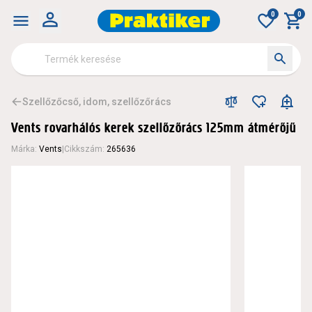
0
0
Szellőzőcső, idom, szellőzőrács
Vents rovarhálós kerek szellőzőrács 125mm átmérőjű
Márka
:
Vents
|
Cikkszám
:
265636