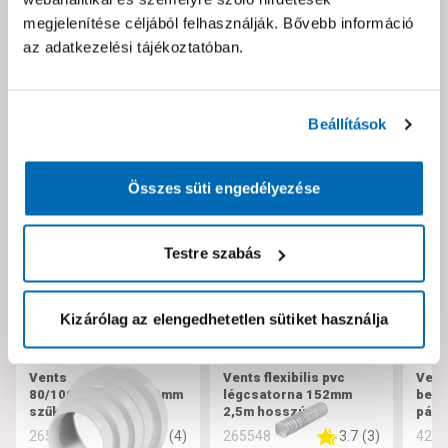
Hibát találtál az oldalon vagy a termék leírásában?
megjelenítése céljából felhasználják. Bővebb információ
Kérjük jelezd nekünk!
az adatkezelési tájékoztatóban.
Neked ajánljuk!
Beállítások
Összes süti engedélyezése
Testre szabás
Kizárólag az elengedhetetlen sütiket használja
Vents
Vents flexibilis pvc
Vent
80/100/120/125/150mm
légcsatorna 152mm
bekö
szűkítő
2,5m hosszú
pára
5
(
4
)
3.7
(
3
)
265571
265548
428