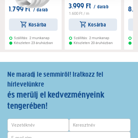
3.999 Ft
/ darab
1.799 Ft
8.9
/ darab
1.600 Ft
/ m
Kosárba
Kosárba
Szállítás:
2 munkanap
Szállítás:
2 munkanap
Szá
Készleten 23 áruházban
Készleten 20 áruházban
Ké
Ne maradj le semmiről! Iratkozz fel
hírlevelünkre
és merülj el kedvezményeink
tengerében!