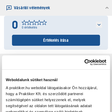
Vásárlói vélemények
0
0
értékelés
Értékelés írása
Jótállás, szavatosság
Csomagolási és súly információk
Weboldalunk sütiket használ
A praktiker.hu weboldal látogatásakor Ön hozzájárul,
hogy a Praktiker Kft. és szerződött partnerei
Dokumentumok, felelős személy
számítógépén sütiket helyezzenek el, melyek
segítségével az oldalon tett látogatásának adatait
webanalitikai és személyre szóló hirdetések