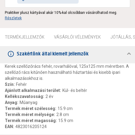
Praktiker plusz kártyával akár 10%-kal olcsóbban vásárolhatod meg.
Részletek
TERMÉKJELLEMZŐK
VÁSÁRLÓI VÉLEMÉNYEK
JÓTÁLLÁS,
Szakértőnk által kiemelt jellemzők
Kerek szellőzőrács fehér, rovarhálóval, 125x125 mm méretben. A
szellőző rács kitűnően használható háztartási és kisebb ipari
alkalmazásokhoz is.
Szín
:
Fehér
Ajánlott alkalmazási terület
:
Kül- és beltér
Kellékszavatosság
:
2 év
Anyag
:
Műanyag
Termék méret szélesség
:
15.9 cm
Termék méret mélysége
:
2.8 cm
Termék méret magasság
:
15.9 cm
EAN
:
4823016205124